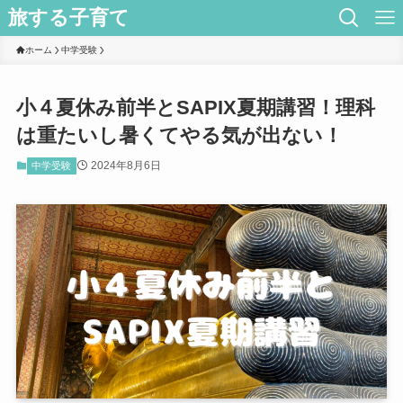
旅する子育て
ホーム
中学受験
小４夏休み前半とSAPIX夏期講習！理科
は重たいし暑くてやる気が出ない！
2024年8月6日
中学受験