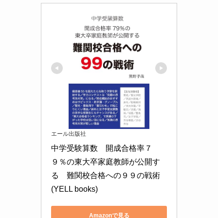
エール出版社
中学受験算数　開成合格率７
９％の東大卒家庭教師が公開す
る　難関校合格への９９の戦術 
(YELL books)
Amazonで見る