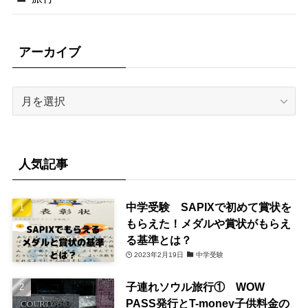
アーカイブ
ア
ー
カ
イ
ブ
人気記事
中学受験 SAPIXで初めて賞状を
もらえた！メダルや賞状がもらえ
る基準とは？
2023年2月19日
中学受験
子連れソウル旅行① WOW
PASS発行とT-money子供料金の