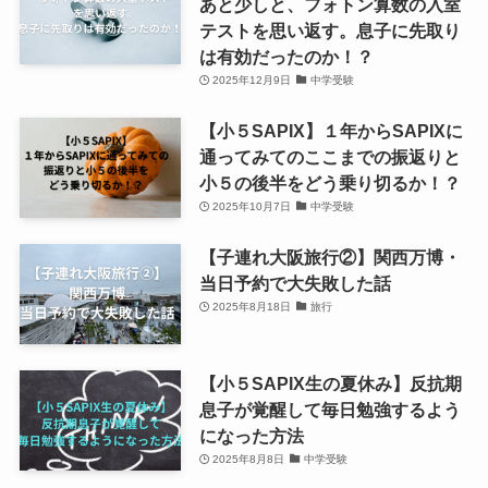
あと少しと、フォトン算数の入室
テストを思い返す。息子に先取り
は有効だったのか！？
2025年12月9日
中学受験
【小５SAPIX】１年からSAPIXに
通ってみてのここまでの振返りと
小５の後半をどう乗り切るか！？
2025年10月7日
中学受験
【子連れ大阪旅行②】関西万博・
当日予約で大失敗した話
2025年8月18日
旅行
【小５SAPIX生の夏休み】反抗期
息子が覚醒して毎日勉強するよう
になった方法
2025年8月8日
中学受験