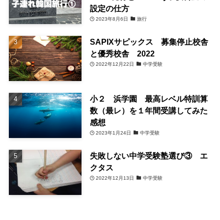
設定の仕方
2023年8月6日
旅行
SAPIXサピックス 募集停止校舎
と優秀校舎 2022
2022年12月22日
中学受験
小２ 浜学園 最高レベル特訓算
数（最レ）を１年間受講してみた
感想
2023年1月24日
中学受験
失敗しない中学受験塾選び③ エ
クタス
2022年12月13日
中学受験