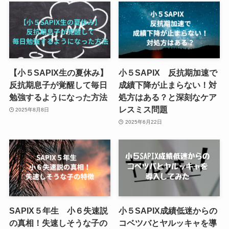
【小５SAPIX生の夏休み】
小５SAPIX 反抗期加速で
反抗期息子が覚醒して毎日
成績下降が止まらない！対
勉強するようになった方法
処方はある？と深刻なケア
レスミス問題
2025年8月8日
2025年6月22日
SAPIX５年生 小６失速説
小５SAPIX成績低迷からの
の真相！失速しそうな子の
コベツバとヤルッキャを導