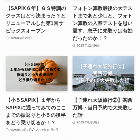
【SAPIX６年】ＧＳ特訓の
フォトン算数最後の大テス
クラスはどう決まった？と
トまであと少しと、フォト
リニューアルした第1回サ
ン算数の入室テストを思い
ピックスオープン
返す。息子に先取りは有効
だったのか！？
2026年4月29日
2025年12月9日
【小５SAPIX】１年から
【子連れ大阪旅行②】関西
SAPIXに通ってみてのここ
万博・当日予約で大失敗し
までの振返りと小５の後半
た話
をどう乗り切るか！？
2025年8月18日
2025年10月7日
2025年10月8日