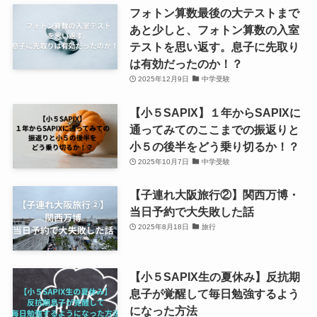
フォトン算数最後の大テストまで
あと少しと、フォトン算数の入室
テストを思い返す。息子に先取り
は有効だったのか！？
2025年12月9日
中学受験
【小５SAPIX】１年からSAPIXに
通ってみてのここまでの振返りと
小５の後半をどう乗り切るか！？
2025年10月7日
中学受験
【子連れ大阪旅行②】関西万博・
当日予約で大失敗した話
2025年8月18日
旅行
【小５SAPIX生の夏休み】反抗期
息子が覚醒して毎日勉強するよう
になった方法