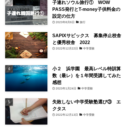
子連れソウル旅行① WOW
PASS発行とT-money子供料金の
設定の仕方
2023年8月6日
旅行
SAPIXサピックス 募集停止校舎
と優秀校舎 2022
2022年12月22日
中学受験
小２ 浜学園 最高レベル特訓算
数（最レ）を１年間受講してみた
感想
2023年1月24日
中学受験
失敗しない中学受験塾選び③ エ
クタス
2022年12月13日
中学受験