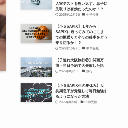
入室テストを思い返す。息子に
先取りは有効だったのか！？
2025年12月9日
中学受験
【小５SAPIX】１年から
SAPIXに通ってみてのここま
での振返りと小５の後半をどう
乗り切るか！？
2025年10月7日
中学受験
【子連れ大阪旅行②】関西万
博・当日予約で大失敗した話
2025年8月18日
旅行
【小５SAPIX生の夏休み】反
抗期息子が覚醒して毎日勉強す
るようになった方法
2025年8月8日
中学受験