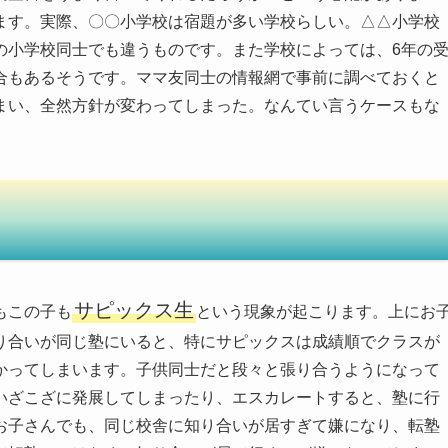
ます。実際、〇〇小学校は宿題が多い学校らしい。△△小学校
の小学校同士でも違うものです。また学校によっては、6年の
合もあるそうです。ママ友同士の情報網で事前に調べておくと
まい、全然方針が変わってしまった。なんてい言うケースもな
サピックス生
もこの子も
という現象が起こります。上にお
り合いが同じ塾にいると、特にサピックスは成績順でクラスが
かってしまいます。子供同士だと段々と張り合うようになって
いざこざに発展してしまったり、エスカレートすると、塾に行
お子さんでも、同じ校舎に知り合いが居すぎて嫌になり、転塾