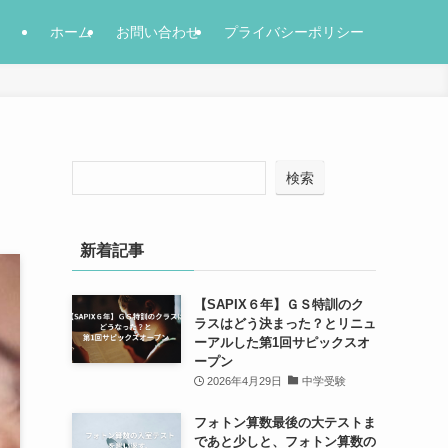
ホーム
お問い合わせ
プライバシーポリシー
検索
新着記事
【SAPIX６年】ＧＳ特訓のク
ラスはどう決まった？とリニュ
ーアルした第1回サピックスオ
ープン
2026年4月29日
中学受験
フォトン算数最後の大テストま
であと少しと、フォトン算数の